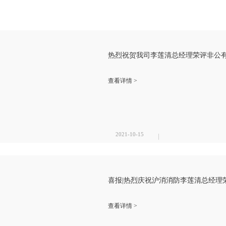
热烈祝贺我司李莲清总经理荣评非公
查看详情 >
2021-10-15
喜报|热烈庆祝沪消消防李莲清总经理
查看详情 >