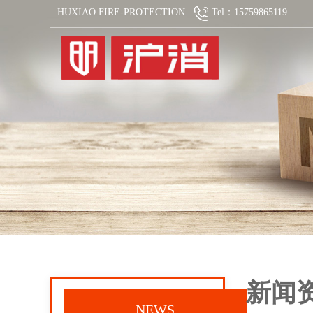
HUXIAO FIRE-PROTECTION
Tel：15759865119
新闻
NEWS